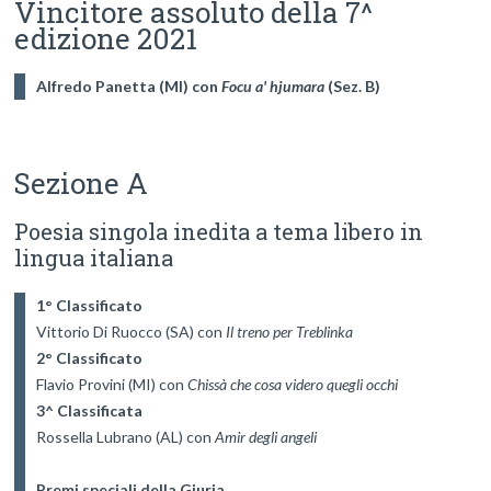
Vincitore assoluto della 7^
edizione 2021
Alfredo Panetta (MI) con 
Focu a' hjumara 
(Sez. B)
Sezione A
Poesia singola inedita a tema libero in
lingua italiana
1° Classificato
Vittorio Di Ruocco (SA) con 
Il treno per Treblinka
2° Classificato
Flavio Provini (MI) con 
Chissà che cosa videro quegli occhi
3^ Classificata
Rossella Lubrano (AL) con 
Amir degli angeli
Premi speciali della Giuria