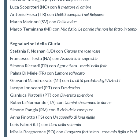
Luca Scopitteri (NO) con 
Il creatore di ombre
Antonio Fresa (TR) con 
Delitti esemplari nel Belpaese
Marco Marinoni (SV) con 
Follia a due
Marco Terminana (MI) con 
Mio figlio. Le parole che non ho fatto in tempo
Segnalazioni della Giuria
Stefania P. Nosnan (UD) con 
C'erano tre rose rosse
Francesco Testa (NA) con 
Assassinio in sagrestia
Simona Riccardi (FR) con 
Agar e Sara - madri nella fede
Palma Di Miele (FR) con 
L'amore soffocato
Giovanni Mandruzzato (MI) con 
La città perduta degli Aztechi
Iacopo Innocenti (PT) con 
Era destino
Gianluca Piattelli (PT) con 
Diversità splendore
Roberta Normando (TA) con 
Uomini che amano le donne
Simone Pangia (RM) con 
Il vizio delle cose pure
Anna Finotto (TS) con 
Un cappello di lana giallo
Loris Fabrizi (LT) con 
L'ora della scimmia
Mirella Borgocroce (SO) con 
Il ragazzo fortissimo - cosa mio figlio e i