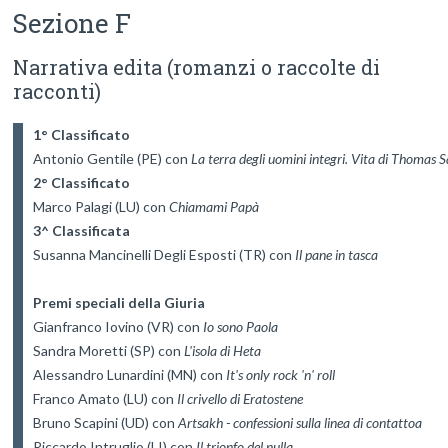
Sezione F
Narrativa edita (romanzi o raccolte di
racconti)
1° Classificato
Antonio Gentile (PE) con 
La terra degli uomini integri. Vita di Thomas 
2° Classificato
Marco Palagi (LU) con 
Chiamami Papà
3^ Classificata
Susanna Mancinelli Degli Esposti (TR) con 
Il pane in tasca
Premi speciali della Giuria
Gianfranco Iovino (VR) con 
Io sono Paola
Sandra Moretti (SP) con 
L'isola di Heta
Alessandro Lunardini (MN) con 
It's only rock 'n' roll
Franco Amato (LU) con 
Il crivello di Eratostene
Bruno Scapini (UD) con 
Artsakh - confessioni sulla linea di contattoa
Riccardo Intruglio (LI) con 
Il trionfo del nulla