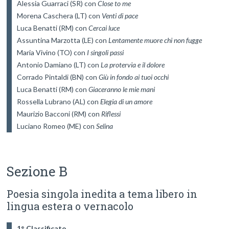
Alessia Guarraci (SR) con 
Close to me
Morena Caschera (LT) con 
Venti di pace
Luca Benatti (RM) con 
Cercai luce
Assuntina Marzotta (LE) con 
Lentamente muore chi non fugge
Maria Vivino (TO) con 
I singoli passi
Antonio Damiano (LT) con 
La protervia e il dolore
Corrado Pintaldi (BN) con 
Giù in fondo ai tuoi occhi
Luca Benatti (RM) con 
Giaceranno le mie mani
Rossella Lubrano (AL) con 
Maurizio Bacconi (RM) con 
Riflessi
Luciano Romeo (ME) con 
Selina
Sezione B
Poesia singola inedita a tema libero in
lingua estera o vernacolo
1° Classificato