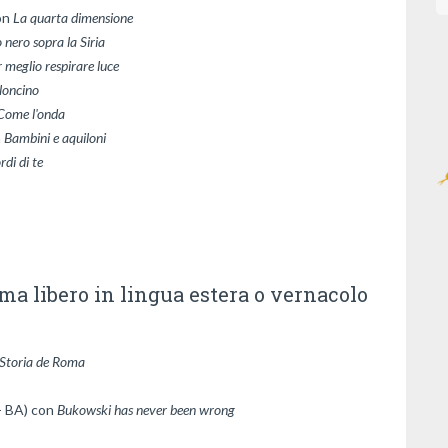
on 
La quarta dimensione
lo nero sopra la Siria
 meglio respirare luce
lloncino
Come l'onda
 
rdi di te
ema libero in lingua estera o vernacolo
- BA) con 
Bukowski has never been wrong