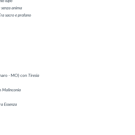
hio lupo
à senza anima
Tra sacro e profano
naro - MO) con 
n 
Malinconia