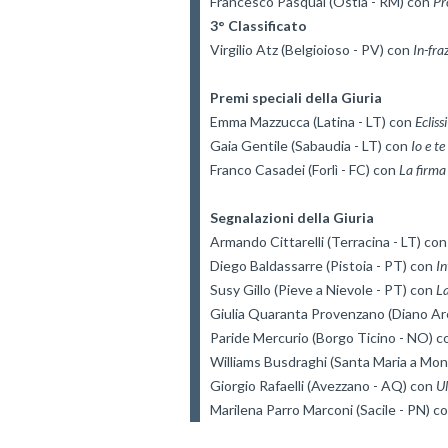
Francesco Pasqual (Ostia - RM) con 
Pr
3° Classificato
Virgilio Atz (Belgioioso - PV) con 
Premi speciali della Giuria
Emma Mazzucca (Latina - LT) con 
Eclissi
Gaia Gentile (Sabaudia - LT) con 
Franco Casadei (Forlì - FC) con 
Segnalazioni della Giuria
Armando Cittarelli (Terracina - LT) con
Diego Baldassarre (Pistoia - PT) con 
In
Susy Gillo (Pieve a Nievole - PT) con 
La
Giulia Quaranta Provenzano (Diano Are
Paride Mercurio (Borgo Ticino - NO) c
Williams Busdraghi (Santa Maria a Mont
Giorgio Rafaelli (Avezzano - AQ) con 
U
Marilena Parro Marconi (Sacile - PN) co