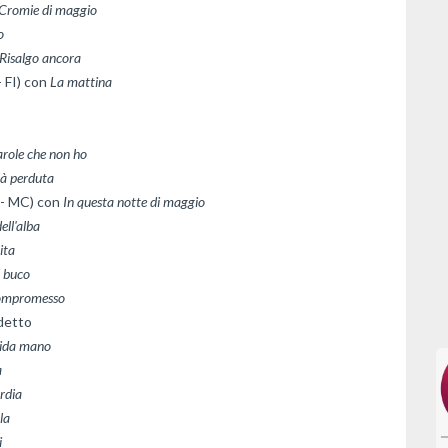
Cromie di maggio
o
Risalgo ancora
 FI) con 
La mattina
arole che non ho
à perduta
- MC) con 
In questa notte di maggio
ell'alba
ita
l buco
mpromesso
detto
rida mano
a
rdia
i