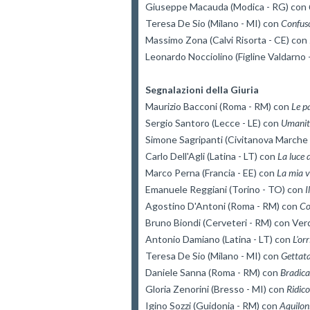
Giuseppe Macauda (Modica - RG) con 
Teresa De Sio (Milano - MI) con 
Confus
Massimo Zona (Calvi Risorta - CE) con 
Leonardo Nocciolino (Figline Valdarno -
Segnalazioni della Giuria
Maurizio Bacconi (Roma - RM) con 
Le p
Sergio Santoro (Lecce - LE) con 
Umanit
Simone Sagripanti (Civitanova Marche 
Carlo Dell'Agli (Latina - LT) con 
La luce d
Marco Perna (Francia - EE) con 
La mia v
Emanuele Reggiani (Torino - TO) con 
I
Agostino D'Antoni (Roma - RM) con 
Co
Bruno Biondi (Cerveteri - RM) con 
Ver
Antonio Damiano (Latina - LT) con 
L'or
Teresa De Sio (Milano - MI) con 
Gettat
Daniele Sanna (Roma - RM) con 
Bradica
Gloria Zenorini (Bresso - MI) con 
Igino Sozzi (Guidonia - RM) con 
Aquilon