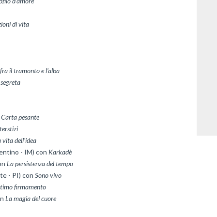
ofilo d'amore
 
Carta pesante
terstizi
 vita dell'idea
ntino - IM) con 
Karkadè
on 
La persistenza del tempo
e - PI) con 
Sono vivo
ltimo firmamento
n 
La magia del cuore