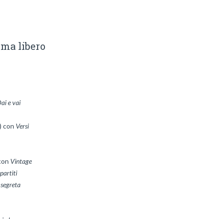
ema libero
ai e vai
) con 
con 
Vintage