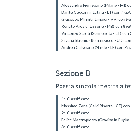
Alessandro Fiori Spano (Milano - MI) c
Dante Ceccarini (Latina - LT) con 
Il cie
Giuseppe Minniti (Limpidi - VV) con 
Per
Renato Arosio (Lissone - MB) con 
Il pa
Vincenzo Screti (Sermoneta - LT) con 
Silvana Stremiz (Remanzacco - UD) con
Andrea Calignano (Nardò - LE) con 
Rico
Sezione B
Poesia singola inedita a t
1° Classificato
Massimo Zona (Calvi Risorta - CE) con 
2° Classificato
Felice Mastropietro (Gravina in Puglia 
3° Classificato