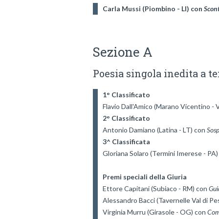
Carla Mussi (Piombino - LI) con 
Scont
Sezione A
Poesia singola inedita a te
1° Classificato
Flavio Dall'Amico (Marano Vicentino - V
2° Classificato
Antonio Damiano (Latina - LT) con 
Sosp
3^ Classificata
Gloriana Solaro (Termini Imerese - PA)
Premi speciali della Giuria
Ettore Capitani (Subiaco - RM) con 
Gui
Alessandro Bacci (Tavernelle Val di Pes
Virginia Murru (Girasole - OG) con 
Come